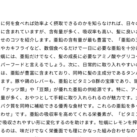
的に何を食べれば効率よく摂取できるのかを知らなければ、日々
品に含まれていますが、含有量が多く、吸収率も高い、髪に良い
わせのコツを紹介します。亜鉛の含有量が最も豊富で、「亜鉛の
蠣やカキフライなど、数個食べるだけで一日に必要な亜鉛を十分
牡蠣には、亜鉛だけでなく、髪の成長に必要なアミノ酸やグリコ
ーパーフードと言えるでしょう。次に、日常的に取り入れやすい
には、亜鉛が豊富に含まれており、同時に髪の主成分であるタン
ます。豚や鶏のレバーも、亜鉛とビタミンB群の宝庫であり、
、「ナッツ類」や「豆類」が優れた亜鉛の供給源です。特に、ア
有量が多く、おやつとして手軽に取り入れられるのが魅力です。
ンパク質を同時に補給できる優秀な食材です。これらの亜鉛を多
合わせ」です。亜鉛の吸収率を高めてくれる栄養素が、「ビタミ
で吸収されやすい形に変化するのを助けます。牡蠣にレモンを
するのは、味だけでなく栄養面でも理にかなった組み合わせなの