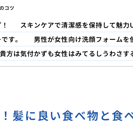
のコツ
プ！
スキンケアで清潔感を保持して魅力U
ーです。
男性が女性向け洗顔フォームを
貴方は気付かずも女性はみてるしうわさす
取！髪に良い食べ物と食