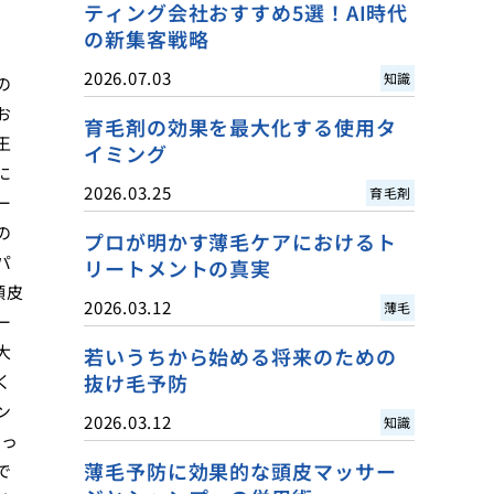
ティング会社おすすめ5選！AI時代
の新集客戦略
2026.07.03
知識
の
お
育毛剤の効果を最大化する使用タ
王
イミング
に
2026.03.25
育毛剤
ー
の
プロが明かす薄毛ケアにおけるト
パ
リートメントの真実
頭皮
2026.03.12
薄毛
ー
大
若いうちから始める将来のための
抜け毛予防
く
ン
2026.03.12
知識
搾っ
薄毛予防に効果的な頭皮マッサー
で