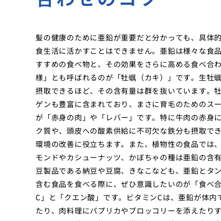
髪の健康のために亜鉛が重要だと分かっても、具体
食生活に活かすことはできません。亜鉛は様々な食
すすめの食べ物と、その効果をさらに高める食べ合
様」とも呼ばれるのが「牡蠣（カキ）」です。生牡
摂取できるほど、その含有量は群を抜いています。
ゲンも豊富に含まれており、まさに育毛のためのス
が「赤身の肉」や「レバー」です。特に牛肉の赤身
ク質や、頭皮への酸素供給に不可欠な鉄分も摂取でき
環境の改善に役立ちます。また、植物性の食品では
モンドやカシューナッツ、かぼちゃの種は亜鉛の含
豆製品である納豆や豆腐、きなこなども、亜鉛とタ
含む食品を食べる際に、ぜひ意識したいのが「食べ
C」と「クエン酸」です。ビタミンCは、亜鉛が体内
たり、肉料理にパプリカやブロッコリーを添えたり