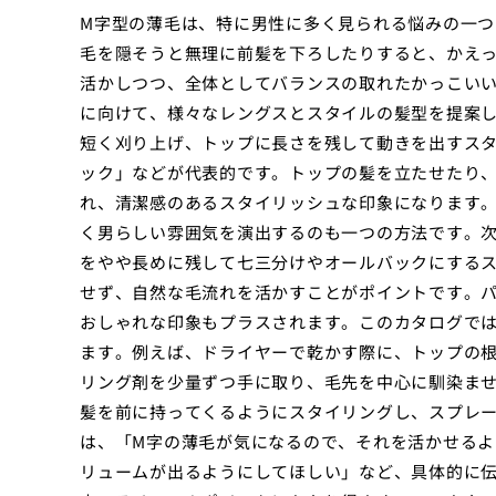
M字型の薄毛は、特に男性に多く見られる悩みの一つ
毛を隠そうと無理に前髪を下ろしたりすると、かえ
活かしつつ、全体としてバランスの取れたかっこい
に向けて、様々なレングスとスタイルの髪型を提案
短く刈り上げ、トップに長さを残して動きを出すス
ック」などが代表的です。トップの髪を立たせたり
れ、清潔感のあるスタイリッシュな印象になります
く男らしい雰囲気を演出するのも一つの方法です。
をやや長めに残して七三分けやオールバックにする
せず、自然な毛流れを活かすことがポイントです。
おしゃれな印象もプラスされます。このカタログで
ます。例えば、ドライヤーで乾かす際に、トップの
リング剤を少量ずつ手に取り、毛先を中心に馴染ま
髪を前に持ってくるようにスタイリングし、スプレ
は、「M字の薄毛が気になるので、それを活かせる
リュームが出るようにしてほしい」など、具体的に