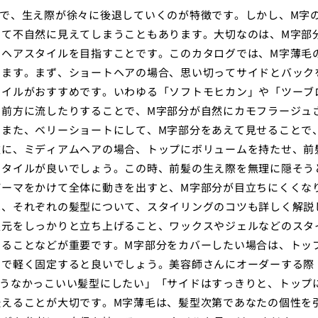
で、生え際が徐々に後退していくのが特徴です。しかし、M字
って不自然に見えてしまうこともあります。大切なのは、M字部
いヘアスタイルを目指すことです。このカタログでは、M字薄毛
します。まず、ショートヘアの場合、思い切ってサイドとバック
タイルがおすすめです。いわゆる「ソフトモヒカン」や「ツーブ
、前方に流したりすることで、M字部分が自然にカモフラージュ
。また、ベリーショートにして、M字部分をあえて見せることで
次に、ミディアムヘアの場合、トップにボリュームを持たせ、前
スタイルが良いでしょう。この時、前髪の生え際を無理に隠そう
パーマをかけて全体に動きを出すと、M字部分が目立ちにくくな
は、それぞれの髪型について、スタイリングのコツも詳しく解説
根元をしっかりと立ち上げること、ワックスやジェルなどのスタ
せることなどが重要です。M字部分をカバーしたい場合は、トッ
ーで軽く固定すると良いでしょう。美容師さんにオーダーする際
ようなかっこいい髪型にしたい」「サイドはすっきりと、トップ
伝えることが大切です。M字薄毛は、髪型次第であなたの個性を