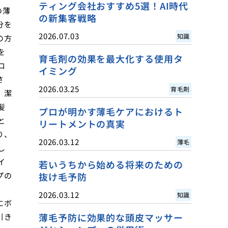
ティング会社おすすめ5選！AI時代
の薄
の新集客戦略
分を
2026.07.03
知識
の方
を
育毛剤の効果を最大化する使用タ
ロ
イミング
さ
2026.03.25
育毛剤
、潔
髪
プロが明かす薄毛ケアにおけるト
と
リートメントの真実
り、
2026.03.12
薄毛
し
イ
若いうちから始める将来のための
プの
抜け毛予防
2026.03.12
知識
にボ
薄毛予防に効果的な頭皮マッサー
引き