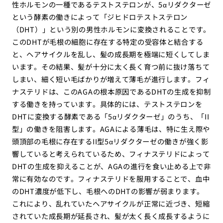
性ホルモンの一種であるテストステロンが、5αリダクターゼ
という酵素の働きによって「ジヒドロテストステロン
（DHT）」という別の男性ホルモンに変換されることです。
このDHTが毛根の細胞に存在する特定の受容体と結合する
と、ヘアサイクルを乱し、髪の成長期を極端に短くしてしま
います。その結果、髪が十分に太く長く育つ前に抜け落ちて
しまい、細く短い毛ばかりが増えて薄毛が進行します。フィ
ナステリドは、このAGAの根本原因であるDHTの生成を抑制
する働きを持っています。具体的には、テストステロンを
DHTに変換する酵素である「5αリダクターゼ」のうち、「II
型」の働きを阻害します。AGAによる薄毛は、特に生え際や
頭頂部の毛根に存在するII型5αリダクターゼの働きが強く影
響していると考えられているため、フィナステリドによって
DHTの生成を抑えることが、AGAの進行を食い止める上で非
常に有効なのです。フィナステリドを服用することで、血中
のDHT濃度が低下し、毛根へのDHTの影響が弱まります。
これにより、乱れていたヘアサイクルが正常に近づき、短縮
されていた成長期が延長され、髪が太く長く成長するように