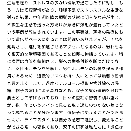
生活を送り、ストレスの少ない環境で過ごしたのに対し、も
う一方は喫煙習慣があり、睡眠不足でストレスフルな生活を
送った結果、中年期以降の頭髪の状態に明らかな差が生じ、
不摂生な生活を送った方だけが顕著に薄毛が進行していたと
いう事例が報告されています。この事実は、薄毛の発症にお
いて遺伝がベースにあることは間違いありませんが、それを
発現させ、進行を加速させるアクセルとなるのは、紛れもな
く後天的な環境要因であることを如実に物語っています。特
に喫煙は血管を収縮させ、髪への栄養供給を断つだけでな
く、女性ホルモンを分解し、男性ホルモンの影響を強める作
用があるため、遺伝的リスクを持つ人にとっては最悪の習慣
と言えます。また、過度なアルコール摂取や紫外線への曝
露、帽子の常用による蒸れなども、双子の髪の運命を分けた
要因として挙げられており、日々の些細な習慣の積み重ね
が、数十年というスパンで見ると取り返しのつかない差とな
って現れることが分かります。遺伝子は変えることができま
せんが、ライフスタイルは自分の意志で選択し、変えること
ができる唯一の変数であり、双子の研究は私たちに「遺伝は