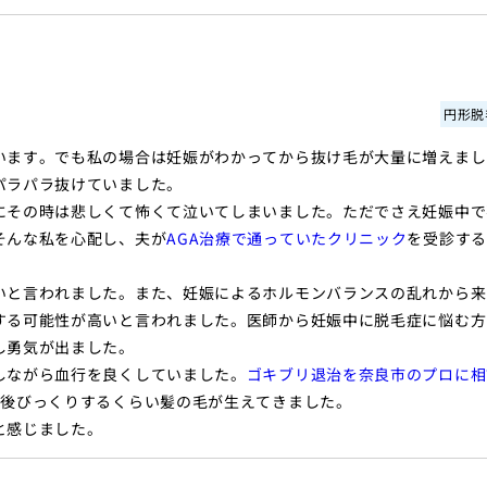
円形脱
います。でも私の場合は妊娠がわかってから抜け毛が大量に増えまし
パラパラ抜けていました。
にその時は悲しくて怖くて泣いてしまいました。ただでさえ妊娠中で
そんな私を心配し、夫が
AGA治療で通っていたクリニック
を受診する
いと言われました。また、妊娠によるホルモンバランスの乱れから来
する可能性が高いと言われました。医師から妊娠中に脱毛症に悩む方
し勇気が出ました。
しながら血行を良くしていました。
ゴキブリ退治を奈良市のプロに相
の後びっくりするくらい髪の毛が生えてきました。
と感じました。