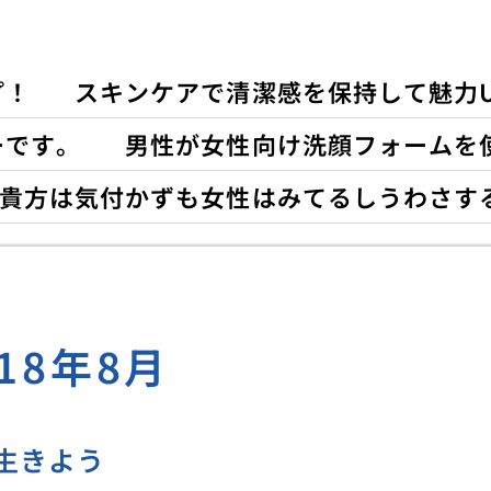
プ！
スキンケアで清潔感を保持して魅力U
ーです。
男性が女性向け洗顔フォームを
貴方は気付かずも女性はみてるしうわさす
018年8月
生きよう