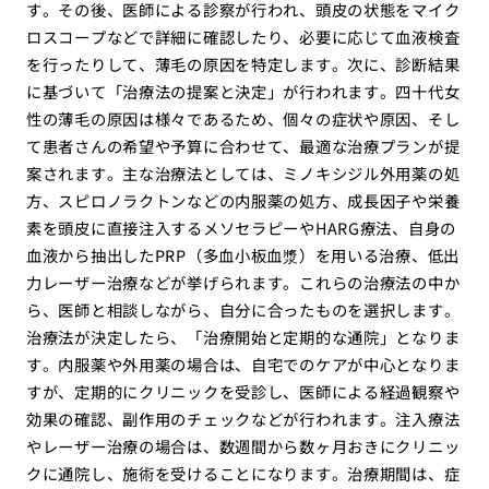
す。その後、医師による診察が行われ、頭皮の状態をマイク
ロスコープなどで詳細に確認したり、必要に応じて血液検査
を行ったりして、薄毛の原因を特定します。次に、診断結果
に基づいて「治療法の提案と決定」が行われます。四十代女
性の薄毛の原因は様々であるため、個々の症状や原因、そし
て患者さんの希望や予算に合わせて、最適な治療プランが提
案されます。主な治療法としては、ミノキシジル外用薬の処
方、スピロノラクトンなどの内服薬の処方、成長因子や栄養
素を頭皮に直接注入するメソセラピーやHARG療法、自身の
血液から抽出したPRP（多血小板血漿）を用いる治療、低出
力レーザー治療などが挙げられます。これらの治療法の中か
ら、医師と相談しながら、自分に合ったものを選択します。
治療法が決定したら、「治療開始と定期的な通院」となりま
す。内服薬や外用薬の場合は、自宅でのケアが中心となりま
すが、定期的にクリニックを受診し、医師による経過観察や
効果の確認、副作用のチェックなどが行われます。注入療法
やレーザー治療の場合は、数週間から数ヶ月おきにクリニッ
クに通院し、施術を受けることになります。治療期間は、症