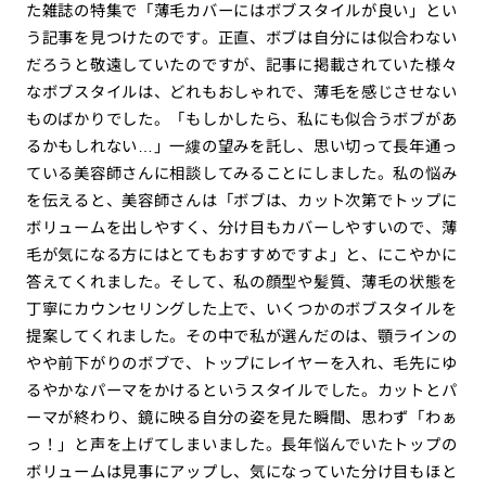
た雑誌の特集で「薄毛カバーにはボブスタイルが良い」とい
う記事を見つけたのです。正直、ボブは自分には似合わない
だろうと敬遠していたのですが、記事に掲載されていた様々
なボブスタイルは、どれもおしゃれで、薄毛を感じさせない
ものばかりでした。「もしかしたら、私にも似合うボブがあ
るかもしれない…」一縷の望みを託し、思い切って長年通っ
ている美容師さんに相談してみることにしました。私の悩み
を伝えると、美容師さんは「ボブは、カット次第でトップに
ボリュームを出しやすく、分け目もカバーしやすいので、薄
毛が気になる方にはとてもおすすめですよ」と、にこやかに
答えてくれました。そして、私の顔型や髪質、薄毛の状態を
丁寧にカウンセリングした上で、いくつかのボブスタイルを
提案してくれました。その中で私が選んだのは、顎ラインの
やや前下がりのボブで、トップにレイヤーを入れ、毛先にゆ
るやかなパーマをかけるというスタイルでした。カットとパ
ーマが終わり、鏡に映る自分の姿を見た瞬間、思わず「わぁ
っ！」と声を上げてしまいました。長年悩んでいたトップの
ボリュームは見事にアップし、気になっていた分け目もほと