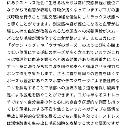
にありストレス社会に生きる私たちは常に交感神経が優位に
なりがちで血管が収縮し呼吸が浅くなっていますがヨガの腹
式呼吸を行うことで副交感神経を優位にしリラックス状態へ
と導くことができます。副交感神経が優位になると血管が拡
張し末梢の血流が改善されるため頭皮への栄養供給がスムー
ズになり毛根が活性化する土台が整います。またヨガには
「ダウンドッグ」や「ウサギのポーズ」のように頭を心臓よ
り低い位置にする逆転のポーズが多く含まれていますがこれ
らは物理的に血液を頭部へと送る効果があり普段重力によっ
て下半身に滞りがちな血液を脳や頭皮へと循環させる強力な
ポンプ作用を果たします。さらに首や肩周りの筋肉をほぐす
ポーズも豊富にありスマホ首やデスクワークによる慢性的な
コリを解消することで頭部への血流の通り道を確保し酸素不
足による脱毛を防ぐことができます。ヨガは単なるストレッ
チではなく自分自身の体と心に向き合う瞑想的な側面も持っ
ており薄毛に対する不安や焦りといったネガティブな感情を
手放し精神的な安定を得る上でも非常に有効です。ストレス
は活性酸素を生み出し毛母細胞を攻撃する大きな要因ですが