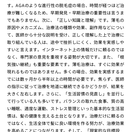
す。AGAのような進行性の脱毛症の場合、時間が経つほど治
療が難しくなるため、早期発見・早期治療の重要性は言うま
でもありません。次に、「正しい知識と理解」です。薄毛の
原因やメカニズム、治療法の種類や効果、副作用などについ
て、医師から十分な説明を受け、正しく理解した上で治療に
取り組んでいる人は、途中で挫折しにくく、効果を実感しや
すいと言えます。インターネット上の情報だけに頼るのでは
なく、専門家の意見を重視する姿勢が大切です。また、「根
気強い継続」も重要な要素です。薄毛治療は、すぐに効果が
現れるものではありません。多くの場合、効果を実感するま
でには数ヶ月から半年以上の時間が必要です。焦らず、医師
の指示に従って治療を地道に継続できるかどうかが、結果を
大きく左右します。さらに、「生活習慣の見直し」を並行し
て行っている人も多いです。バランスの取れた食事、質の高
い睡眠、適度な運動、ストレス管理といった基本的な生活習
慣は、髪の健康を支える土台となります。治療だけに頼るの
ではなく、生活全体で髪に良い環境を作る努力が、治療効果
を高めることにつながります。そして、「現実的な目標設