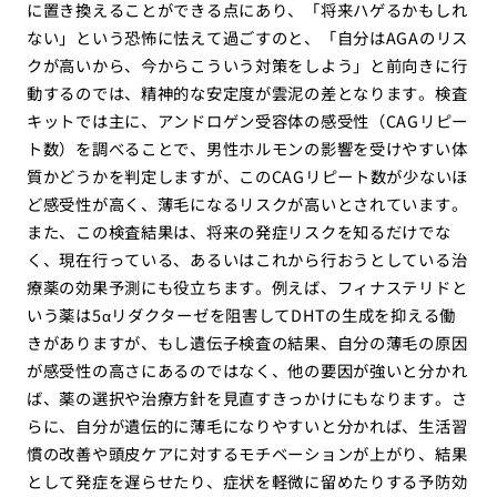
に置き換えることができる点にあり、「将来ハゲるかもしれ
ない」という恐怖に怯えて過ごすのと、「自分はAGAのリス
クが高いから、今からこういう対策をしよう」と前向きに行
動するのでは、精神的な安定度が雲泥の差となります。検査
キットでは主に、アンドロゲン受容体の感受性（CAGリピー
ト数）を調べることで、男性ホルモンの影響を受けやすい体
質かどうかを判定しますが、このCAGリピート数が少ないほ
ど感受性が高く、薄毛になるリスクが高いとされています。
また、この検査結果は、将来の発症リスクを知るだけでな
く、現在行っている、あるいはこれから行おうとしている治
療薬の効果予測にも役立ちます。例えば、フィナステリドと
いう薬は5αリダクターゼを阻害してDHTの生成を抑える働
きがありますが、もし遺伝子検査の結果、自分の薄毛の原因
が感受性の高さにあるのではなく、他の要因が強いと分かれ
ば、薬の選択や治療方針を見直すきっかけにもなります。さ
らに、自分が遺伝的に薄毛になりやすいと分かれば、生活習
慣の改善や頭皮ケアに対するモチベーションが上がり、結果
として発症を遅らせたり、症状を軽微に留めたりする予防効