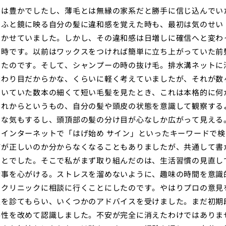
髪は豊かでしたし、薄毛とは無縁の家系だと勝手に信じ込んでい
、ふと鏡に映る自分の髪に違和感を覚えた時も、最初は気のせい
聞かせていました。しかし、その違和感は日増しに確信へと変わ
る時です。以前はワックスをつければ簡単に立ち上がっていた前
ったのです。そして、シャンプーの時の抜け毛。排水溝ネットに
変わり目だからかな、くらいに軽く考えていましたが、それが数
ついていた数本の細くて短い毛髪を見たとき、これは本格的に何
それからというもの、自分の髪や頭皮の状態を意識して観察する
うな気もするし、頭頂部の髪の分け目が心なしか広がって見える
インターネットで「はげ始め サイン」といったキーワードで検
何が正しいのか分からなくなることもありましたが、共通して書
ことでした。そこで私がまず取り組んだのは、生活習慣の見直し
食事を心がける。ストレスを溜めないように、趣味の時間を意識
のクリニックに相談に行くことにしたのです。やはりプロの意見
態を診てもらい、いくつかのアドバイスを受けました。まだ初期
要性を改めて認識しました。不安が完全に消えたわけではありま