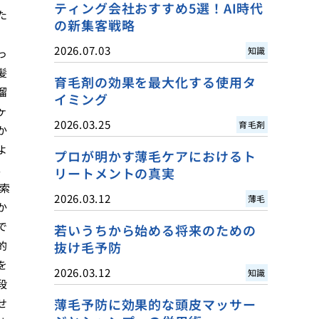
ティング会社おすすめ5選！AI時代
た
の新集客戦略
2026.07.03
知識
っ
髪
育毛剤の効果を最大化する使用タ
溜
イミング
ヶ
2026.03.25
育毛剤
か
よ
プロが明かす薄毛ケアにおけるト
。
リートメントの真実
索
2026.03.12
薄毛
か
で
若いうちから始める将来のための
的
抜け毛予防
を
2026.03.12
知識
段
薄毛予防に効果的な頭皮マッサー
せ