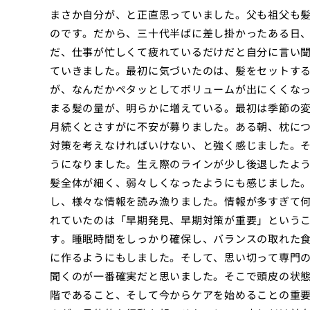
まさか自分が、と正直思っていました。父も祖父も
のです。だから、三十代半ばに差し掛かったある日
だ、仕事が忙しくて疲れているだけだと自分に言い
ていきました。最初に気づいたのは、髪をセットす
が、なんだかペタッとしてボリュームが出にくくな
まる髪の量が、明らかに増えている。最初は季節の
月続くとさすがに不安が募りました。ある朝、枕に
対策を考えなければいけない、と強く感じました。
うになりました。生え際のラインが少し後退したよ
髪全体が細く、弱々しくなったようにも感じました。
し、様々な情報を読み漁りました。情報が多すぎて
れていたのは「早期発見、早期対策が重要」という
す。睡眠時間をしっかり確保し、バランスの取れた
に作るようにもしました。そして、思い切って専門
聞くのが一番確実だと思いました。そこで頭皮の状
階であること、そして今からケアを始めることの重