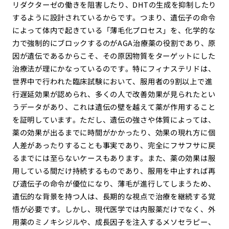
リダクターゼの働きを阻害したり、DHTの生成を抑制したり
するように設計されているからです。つまり、遺伝子の命令
によって体内で起きている「薄毛化プロセス」を、化学的な
力で強制的にブロックするのがAGA治療薬の役割であり、原
因が遺伝であるからこそ、その原因物質をターゲットにした
治療法が理にかなっているのです。特にフィナステリドは、
世界中で行われた臨床試験において、服用者の9割以上で進
行遅延効果が認められ、多くの人で改善効果が見られたとい
うデータがあり、これは遺伝の壁を越えて薬が作用すること
を証明しています。ただし、遺伝の強さや体質によっては、
薬の効果が出るまでに時間がかかったり、効果の現れ方に個
人差があったりすることも事実であり、完全にフサフサに戻
るまでには至らないケースもあります。また、薬の効果は服
用している間だけ持続するものであり、服用を中止すれば再
び遺伝子の命令が優位になり、薄毛が進行してしまうため、
遺伝的な背景を持つ人は、長期的な視点で治療を継続する覚
悟が必要です。しかし、現代医学では内服薬だけでなく、外
用薬のミノキシジルや、成長因子を注入するメソセラピー、