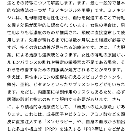
法とその特徴について解説します。まず、最も一般的で基本
的な治療法の一つが「ミノキシジル外用薬」です。ミノキシ
ジルは、毛母細胞を活性化させ、血行を促進することで発毛
を促す効果が医学的に認められています。女性の場合は、男
性用よりも低濃度のものが推奨され、頭皮に直接塗布して使
用します。効果が現れるまでには数ヶ月以上の継続が必要で
すが、多くの方に改善が見られる治療法です。次に、「内服
薬」による治療も選択肢となります。女性の薄毛の原因がホ
ルモンバランスの乱れや特定の栄養素の不足である場合、そ
れらを改善するための内服薬が処方されることがあります。
例えば、男性ホルモンの影響を抑えるスピロノラクトンや、
鉄分、亜鉛、ビタミンといったサプリメントなどが用いられ
ます。ただし、内服薬には副作用のリスクもあるため、必ず
医師の診断と指示のもとで服用する必要があります。さら
に、より積極的な治療法として、「頭皮への注入療法」があ
ります。これには、成長因子やビタミン、アミノ酸などを頭
皮に直接注入する「メソセラピー」や、自身の血液から抽出
した多血小板血漿（PRP）を注入する「PRP療法」などがあ