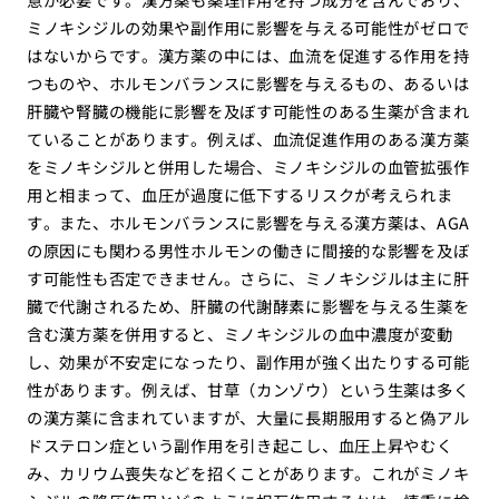
ミノキシジルの効果や副作用に影響を与える可能性がゼロで
はないからです。漢方薬の中には、血流を促進する作用を持
つものや、ホルモンバランスに影響を与えるもの、あるいは
肝臓や腎臓の機能に影響を及ぼす可能性のある生薬が含まれ
ていることがあります。例えば、血流促進作用のある漢方薬
をミノキシジルと併用した場合、ミノキシジルの血管拡張作
用と相まって、血圧が過度に低下するリスクが考えられま
す。また、ホルモンバランスに影響を与える漢方薬は、AGA
の原因にも関わる男性ホルモンの働きに間接的な影響を及ぼ
す可能性も否定できません。さらに、ミノキシジルは主に肝
臓で代謝されるため、肝臓の代謝酵素に影響を与える生薬を
含む漢方薬を併用すると、ミノキシジルの血中濃度が変動
し、効果が不安定になったり、副作用が強く出たりする可能
性があります。例えば、甘草（カンゾウ）という生薬は多く
の漢方薬に含まれていますが、大量に長期服用すると偽アル
ドステロン症という副作用を引き起こし、血圧上昇やむく
み、カリウム喪失などを招くことがあります。これがミノキ